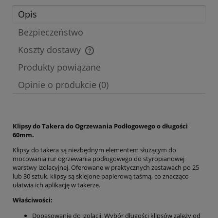
Opis
Bezpieczeństwo
Koszty dostawy
Cena nie zawiera ewentualnych kosztów płatności
Produkty powiązane
Opinie o produkcie (0)
Klipsy do Takera do Ogrzewania Podłogowego o długości
60mm.
Klipsy do takera są niezbędnym elementem służącym do
mocowania rur ogrzewania podłogowego do styropianowej
warstwy izolacyjnej. Oferowane w praktycznych zestawach po 25
lub 30 sztuk, klipsy są sklejone papierową taśmą, co znacząco
ułatwia ich aplikację w takerze.
Właściwości:
Dopasowanie do izolacji: Wybór długości klipsów zależy od