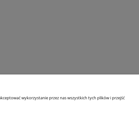
ormacje
O nas
kceptować wykorzystanie przez nas wszystkich tych plików i przejść
ulaminy
O firmie
tyka prywatności
Kontakt
ty i reklamacje
Kontakt
t (formularz)
Sklep stacjonarny