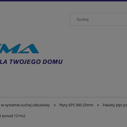
»
»
 w systemie suchej zabudowy
Płyty EPS 300 25mm
Pakiety płyt 
yt ponad 121m2