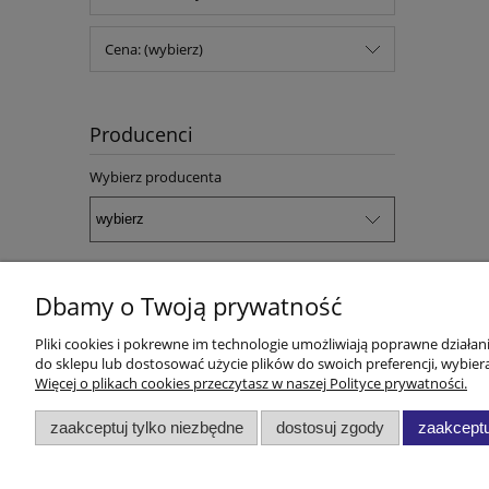
Cena: (wybierz)
Producenci
Wybierz producenta
Dbamy o Twoją prywatność
Pomoc
Zwróć Towar
Pliki cookies i pokrewne im technologie umożliwiają poprawne działa
do sklepu lub dostosować użycie plików do swoich preferencji, wybiera
Więcej o plikach cookies przeczytasz w naszej Polityce prywatności.
Katalogi i poradniki
Zwróć Towar
zaakceptuj tylko niezbędne
dostosuj zgody
zaakceptu