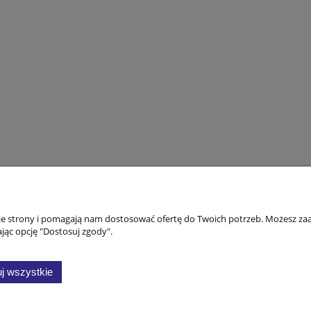
Moje konto
Płatności i dostawa
Inf
nie strony i pomagają nam dostosować ofertę do Twoich potrzeb. Możesz zaa
jąc opcję "Dostosuj zgody".
Twoje zamówienia
Formy płatności
Reg
Ustawienia konta
Poli
j wszystkie
Przechowalnia
Zwro
Zwro