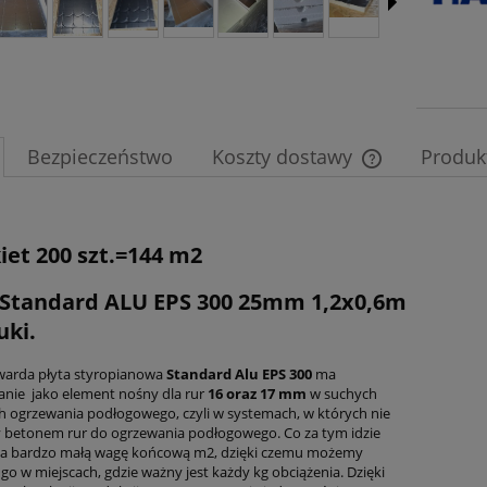
Bezpieczeństwo
Koszty dostawy
Produk
Cena nie zawier
płatności
iet 200 szt.=144 m2
 Standard ALU EPS 300 25mm 1,2x0,6m
uki.
warda płyta styropianowa
Standard Alu EPS 300
ma
nie jako element nośny dla rur
16 oraz 17 mm
w suchych
 ogrzewania podłogowego, czyli w systemach, w których nie
 betonem rur do ogrzewania podłogowego. Co za tym idzie
a bardzo małą wagę końcową m2, dzięki czemu możemy
go w miejscach, gdzie ważny jest każdy kg obciążenia. Dzięki