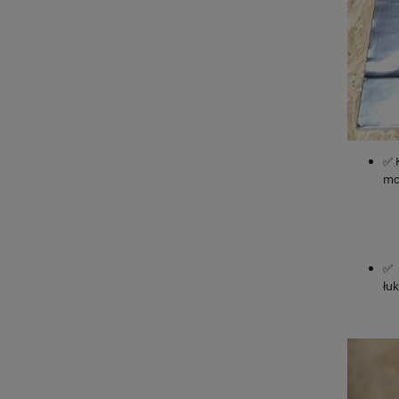
✅ 
mo
✅ 
łu