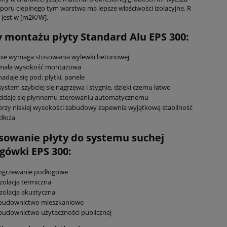
poru cieplnego tym warstwa ma lepsze właściwości izolacyjne. R
jest w [m2K/W].
y montażu płyty Standard Alu EPS 300:
nie wymaga stosowania wylewki betonowej
mała wysokość montażowa
adaje się pod: płytki, panele
ystem szybciej się nagrzewa i stygnie, dzięki czemu łatwo
ddaje się płynnemu sterowaniu automatycznemu
przy niskiej wysokości zabudowy zapewnia wyjątkową stabilność
dłoża
sowanie płyty do systemu suchej
gówki EPS 300:
ogrzewanie podłogowe
zolacja termiczna
izolacja akustyczna
budownictwo mieszkaniowe
budownictwo użyteczności publicznej