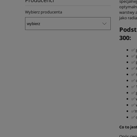
Producenci
specjalne
optymalną
Wybierz producenta
warstwy a
jako radia
Podst
300:
✅ 
✅ 
✅ 
✅ 
✅ 
✅ 
✅ 
✅ 
✅ 
✅ 
✅m
✅ 
Co to jes
Opór ciep