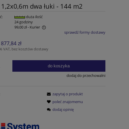
 1,2x0,6m dwa łuki - 144 m2
ć:
duża ilość
:
24 godziny
99,00 zł
- Kurier
sprawdź formy dostawy
ewentualnych kosztów
 877,84 zł
3% VAT, bez kosztów dostawy
do koszyka
.
dodaj do przechowalni
:
zapytaj o produkt
poleć znajomemu
dodaj opinię