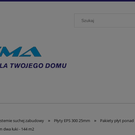
»
»
stemie suchej zabudowy
Płyty EPS 300 25mm
Pakiety płyt pona
m dwa łuki - 144 m2