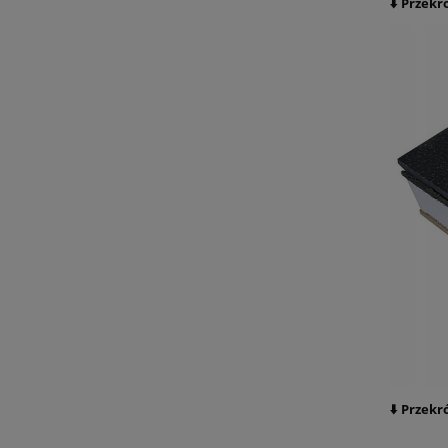
⬇️ Przekr
⬇️ Przekr