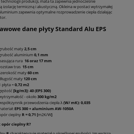
j technologii produkcji, mata ta zapewnia jednocześnie
 izolację termiczną i akustyczną. Okleina w postaci wytrzymałej
luminium zapewnia optymalne rozprowadzenie ciepła działając
tor.
awowe dane płyty Standard Alu EPS
grubość maty
2,5 cm
grubość aluminium
0,1 mm
pasująca rura
16 oraz 17 mm
rozstaw tras
15 cm
szerokość maty
60 cm
długość maty
120 cm
1 płyta =
0,72 m2
gęstość
[kg/m3]: 40 (EPS 300)
wytrzymałość - około
300 kg/m2
współczynnik przewodzenia ciepła λ
(W/ mK): 0,035
ateriał:
EPS 300 + aluminium AW-1050A
opór cieplny
R = 0,71 [
m2K/W
]
t opór cieplny R?
lny
R
charakteryzuje materiał o określonej grubości. Im wyższa