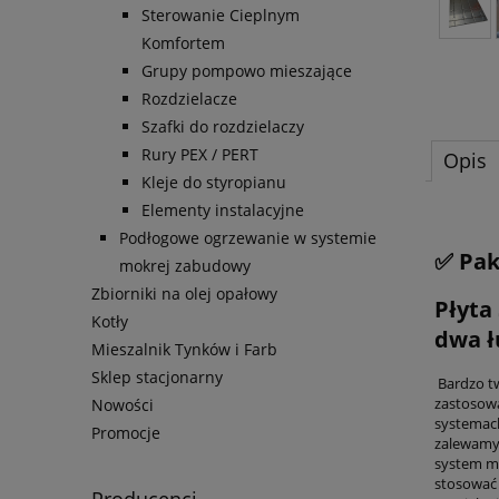
Sterowanie Cieplnym
Komfortem
Grupy pompowo mieszające
Rozdzielacze
Szafki do rozdzielaczy
Rury PEX / PERT
Opis
Kleje do styropianu
Elementy instalacyjne
Podłogowe ogrzewanie w systemie
✅ Pak
mokrej zabudowy
Zbiorniki na olej opałowy
Płyta
Kotły
dwa ł
Mieszalnik Tynków i Farb
Sklep stacjonarny
Bardzo t
zastosowa
Nowości
systemach
Promocje
zalewamy
system m
stosować 