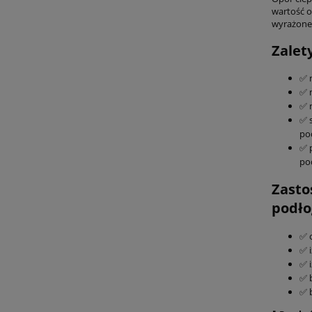
wartość o
wyrażone 
Zalet
✅ 
✅ 
✅ n
✅ s
po
✅ 
po
Zasto
podło
✅ 
✅ i
✅ 
✅ 
✅ 