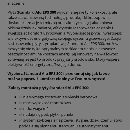
znaczenie.
Płyta
Standard Alu EPS 300
wyróżnia się nie tylko lekkością, ale
także zaawansowaną technologią produkcji, która zapewnia
doskonałą izolację termiczną oraz akustyczną. Jej aluminiowa
okleina działa jak radiator, efektywnie rozprowadzając ciepło i
zwiększając komfort użytkowania. Wybierając tę płytę, inwestujesz
w efektywność energetyczną swojego systemu grzewczego. Dzięki
zastosowaniu płyty styropianowej Standard Alu EPS 300, możesz
cieszyć się nie tylko optymalnym rozkładem ciepła, ale również
oszczędnościami na kosztach energii. Jej innowacyjne właściwości
sprawiają, że jest to produkt przyjazny środowisku, który wspiera
efektywność energetyczną Twojego domu.
Wybierz Standard Alu EPS 300 i przekonaj się, jak łatwo
można poprawić komfort cieplny w Twoim wnętrzu!
Zalety montażu płyty Standard Alu EPS 300:
✅ nie wymaga stosowania wylewki betonowej
✅ mała wysokość montażowa
✅ niska waga m2
✅ nadaje się pod: płytki, panele
✅ system szybciej się nagrzewa i stygnie, dzięki czemu łatwo
poddaje się płynnemu sterowaniu automatycznemu