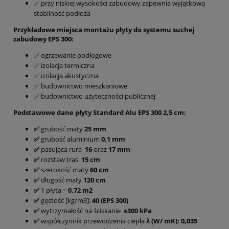
✅ przy niskiej wysokości zabudowy zapewnia wyjątkową
stabilność podłoża
Przykładowe miejsca montażu płyty do systemu suchej
zabudowy EPS 300:
✅ ogrzewanie podłogowe
✅ izolacja termiczna
✅ izolacja akustyczna
✅ budownictwo mieszkaniowe
✅ budownictwo użyteczności publicznej
Podstawowe dane płyty Standard Alu EPS 300 2,5 cm:
✅
grubość maty
25 mm
✅
grubość aluminium
0,1 mm
✅
pasująca rura
16
oraz
17 mm
✅
rozstaw tras
15 cm
✅
szerokość maty
60 cm
✅
długość maty
120 cm
✅
1 płyta =
0,72 m2
✅
gęstość [kg/m3]:
40 (EPS 300)
✅
wytrzymałość na ściskanie
≤300 kPa
✅
współczynnik przewodzenia ciepła
λ
(W/ mK): 0,035