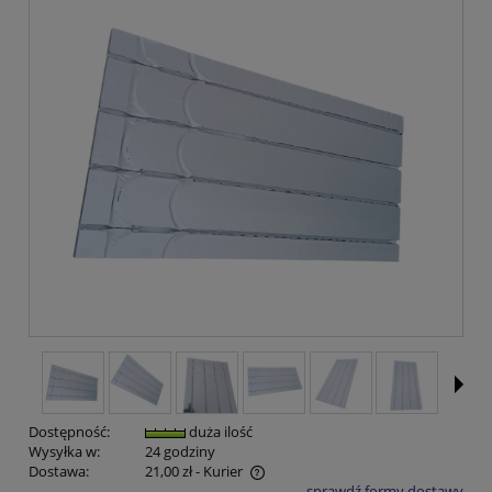
Dostępność:
duża ilość
Wysyłka w:
24 godziny
Dostawa:
21,00 zł
- Kurier
sprawdź formy dostawy