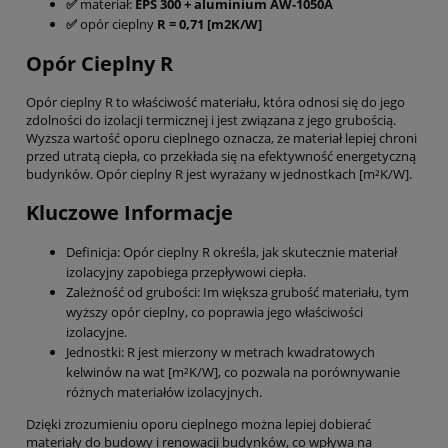
✅
materiał:
EPS 300 + aluminium AW-1050A
✅
opór cieplny
R
= 0,71 [
m2K/W
]
Opór Cieplny R
Opór cieplny R to właściwość materiału, która odnosi się do jego
zdolności do izolacji termicznej i jest związana z jego grubością.
Wyższa wartość oporu cieplnego oznacza, że materiał lepiej chroni
przed utratą ciepła, co przekłada się na efektywność energetyczną
budynków. Opór cieplny R jest wyrażany w jednostkach [m²K/W].
Kluczowe Informacje
Definicja: Opór cieplny R określa, jak skutecznie materiał
izolacyjny zapobiega przepływowi ciepła.
Zależność od grubości: Im większa grubość materiału, tym
wyższy opór cieplny, co poprawia jego właściwości
izolacyjne.
Jednostki: R jest mierzony w metrach kwadratowych
kelwinów na wat [m²K/W], co pozwala na porównywanie
różnych materiałów izolacyjnych.
Dzięki zrozumieniu oporu cieplnego można lepiej dobierać
materiały do budowy i renowacji budynków, co wpływa na