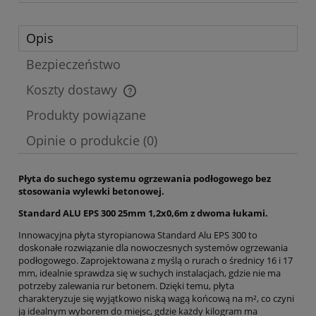
Opis
Bezpieczeństwo
Koszty dostawy
Cena nie zawiera ewentualnych kosztów płatności
Produkty powiązane
Opinie o produkcie (0)
Płyta do suchego systemu ogrzewania podłogowego bez
stosowania wylewki betonowej.
Standard ALU EPS 300 25mm 1,2x0,6m z dwoma łukami.
Innowacyjna płyta styropianowa Standard Alu EPS 300 to
doskonałe rozwiązanie dla nowoczesnych systemów ogrzewania
podłogowego. Zaprojektowana z myślą o rurach o średnicy 16 i 17
mm, idealnie sprawdza się w suchych instalacjach, gdzie nie ma
potrzeby zalewania rur betonem. Dzięki temu, płyta
charakteryzuje się wyjątkowo niską wagą końcową na m², co czyni
ją idealnym wyborem do miejsc, gdzie każdy kilogram ma