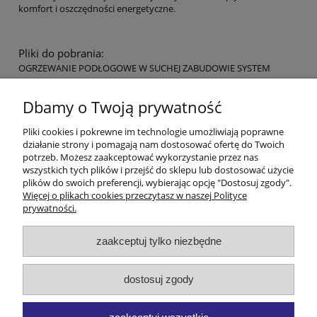
komfort i oszczędności energetyczne.
Pliki do pobrania:
OGRZEWANIE PODŁOGOWE W SUCHEJ ZABUDOWIE SYSTEM
STANDARD EPS 300 Alu i EPS 400 Alu
Przykładowy projekt rozłożenia płyt EPS 300
Dbamy o Twoją prywatność
Pomoc
Pliki cookies i pokrewne im technologie umożliwiają poprawne
działanie strony i pomagają nam dostosować ofertę do Twoich
Zwróć Towar
potrzeb. Możesz zaakceptować wykorzystanie przez nas
wszystkich tych plików i przejść do sklepu lub dostosować użycie
plików do swoich preferencji, wybierając opcję "Dostosuj zgody".
Moje konto
Więcej o plikach cookies przeczytasz w naszej Polityce
prywatności.
Płatności i dostawa
zaakceptuj tylko niezbędne
Informacje
dostosuj zgody
O nas