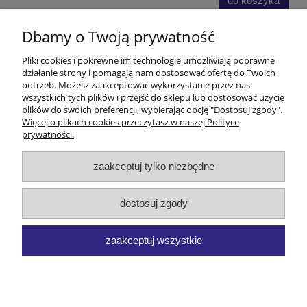
do koszyka
Dbamy o Twoją prywatność
Pomoc
Pliki cookies i pokrewne im technologie umożliwiają poprawne
działanie strony i pomagają nam dostosować ofertę do Twoich
Zwróć Towar
potrzeb. Możesz zaakceptować wykorzystanie przez nas
wszystkich tych plików i przejść do sklepu lub dostosować użycie
plików do swoich preferencji, wybierając opcję "Dostosuj zgody".
Moje konto
Więcej o plikach cookies przeczytasz w naszej Polityce
prywatności.
Płatności i dostawa
zaakceptuj tylko niezbędne
Informacje
dostosuj zgody
O nas
zaakceptuj wszystkie
MAM Jaśma | Kłodzka 8, 58-210 Łagiewniki | NIP: 9140000737 |
REGON: 930069983 | Telefony:
74 89 39 345
,
606 983 862
,
602 525
494
pokaż pełną wersję strony