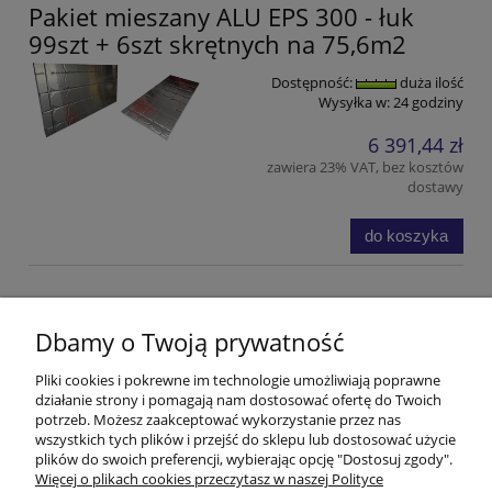
Pakiet mieszany ALU EPS 300 - łuk
99szt + 6szt skrętnych na 75,6m2
Dostępność:
duża ilość
Wysyłka w:
24 godziny
6 391,44 zł
zawiera 23% VAT, bez kosztów
dostawy
do koszyka
Zestawy płyt - łuk + skrętna
Dbamy o Twoją prywatność
Pomoc
Pliki cookies i pokrewne im technologie umożliwiają poprawne
działanie strony i pomagają nam dostosować ofertę do Twoich
Zwróć Towar
potrzeb. Możesz zaakceptować wykorzystanie przez nas
wszystkich tych plików i przejść do sklepu lub dostosować użycie
plików do swoich preferencji, wybierając opcję "Dostosuj zgody".
Moje konto
Więcej o plikach cookies przeczytasz w naszej Polityce